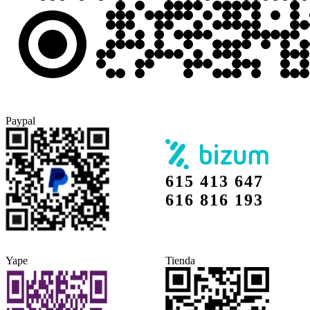
Paypal
615 413 647
616 816 193
Yape
Tienda